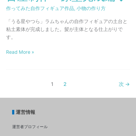
粉
編
っ
作ってみた自作フィギュア作品
,
小物の作り方
粘
◆
て
土
み
「うる星やつら」ラムちゃんの自作フィギュアの土台と
で
た！
粘土素体が完成しました。髪が主体となる仕上がりで
ラ
◆
す。
ム
着
ち
色・
Read More »
ゃ
完
ん
成
の
編
フ
◆
1
2
次
→
ィ
ギ
ュ
ア
運営情報
作
運営者プロフィール
っ
て