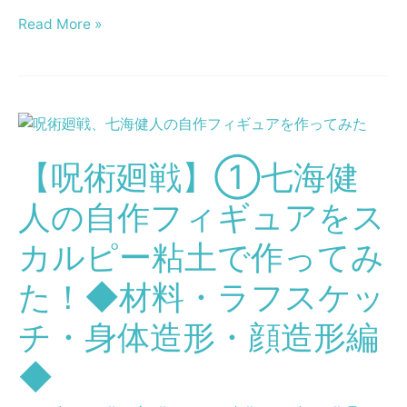
原
ュ
Read More »
型・
ア
台
を
座
ス
完
カ
【呪
成
ル
術
編
ピ
【呪術廻戦】①七海健
廻
◆
ー
戦】
人の自作フィギュアをス
粘
①
土
七
カルピー粘土で作ってみ
で
海
作
た！◆材料・ラフスケッ
健
っ
人
チ・身体造形・顔造形編
て
の
み
自
◆
た！
作
◆
フ