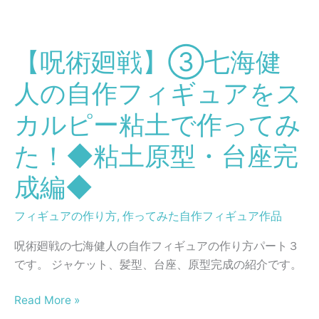
ス
【呪
カ
術
ル
【呪術廻戦】③七海健
廻
ピ
戦】
ー
人の自作フィギュアをス
③
粘
七
カルピー粘土で作ってみ
土
海
で
た！◆粘土原型・台座完
健
作
人
っ
成編◆
の
て
自
み
フィギュアの作り方
,
作ってみた自作フィギュア作品
作
た！
フ
呪術廻戦の七海健人の自作フィギュアの作り方パート３
◆
ィ
です。 ジャケット、髪型、台座、原型完成の紹介です。
着
ギ
色
ュ
Read More »
完
ア