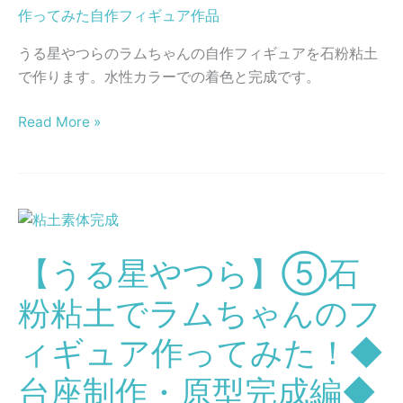
作ってみた自作フィギュア作品
た！
粘
◆
土
うる星やつらのラムちゃんの自作フィギュアを石粉粘土
材
で
で作ります。水性カラーでの着色と完成です。
料・
ラ
ラ
ム
Read More »
フ
ち
ス
ゃ
ケ
ん
ッ
の
【う
チ・
自
る
身
作
【うる星やつら】⑤石
星
体
フ
や
造
ィ
粉粘土でラムちゃんのフ
つ
形・
ギ
ら】
ィギュア作ってみた！◆
顔
ュ
⑤
造
ア
台座制作・原型完成編◆
石
形
作