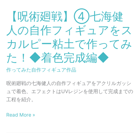
樹
術
脂
【呪術廻戦】④七海健
廻
粘
戦】
土
人の自作フィギュアをス
④
で
七
カルピー粘土で作ってみ
作
海
っ
た！◆着色完成編◆
健
て
人
み
作ってみた自作フィギュア作品
の
た！
自
呪術廻戦の七海健人の自作フィギュアをアクリルガッシ
作
ュで着色、エフェクトはUVレジンを使用して完成までの
フ
工程を紹介。
ィ
ギ
Read More »
ュ
ア
を