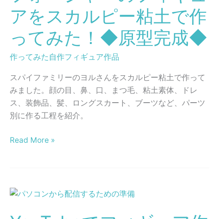
ー
り
アをスカルピー粘土で作
ジ
方
ってみた！◆原型完成◆
ャ
ー
作ってみた自作フィギュア作品
の
フ
スパイファミリーのヨルさんをスカルピー粘土で作って
ィ
みました。顔の目、鼻、口、まつ毛、粘土素体、ドレ
ギ
ス、装飾品、髪、ロングスカート、ブーツなど、パーツ
ュ
別に作る工程を紹介。
ア
を
Read More »
ス
カ
ル
ピ
YouTube
ー
で
粘
フ