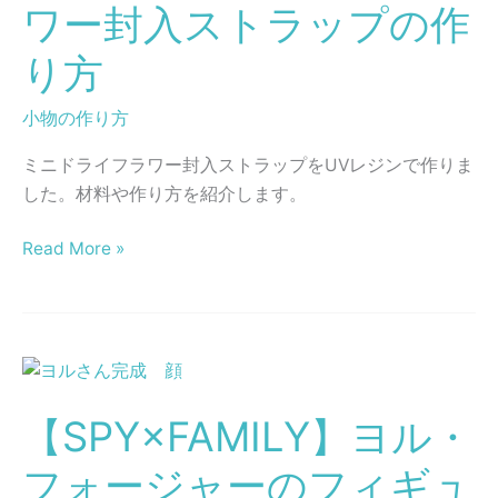
ワー封入ストラップの作
の
ド
り方
ラ
イ
小物の作り方
フ
ミニドライフラワー封入ストラップをUVレジンで作りま
ラ
した。材料や作り方を紹介します。
ワ
ー
Read More »
封
入
ス
ト
【SPY×FAMILY】
ラ
ヨ
ッ
【SPY×FAMILY】ヨル・
ル・
プ
フ
の
フォージャーのフィギュ
ォ
作