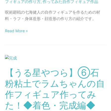
フィギュアの作り方
,
作ってみた自作フィギュア作品
パ
ィ
ン
呪術廻戦の七海健人の自作フィギュアを作るための材
ギ
ツ・
料・ラフ・身体造形・顔造形の作り方の紹介です。
ュ
シ
ア
ャ
Read More »
を
ツ・
ス
髪
カ
の
ル
作
ピ
【う
り
ー
る
方
【うる星やつら】⑥石
粘
星
編
土
や
粉粘土でラムちゃんの自
◆
で
つ
作
ら】
作フィギュア作ってみ
っ
⑥
た！◆着色・完成編◆
て
石
み
粉