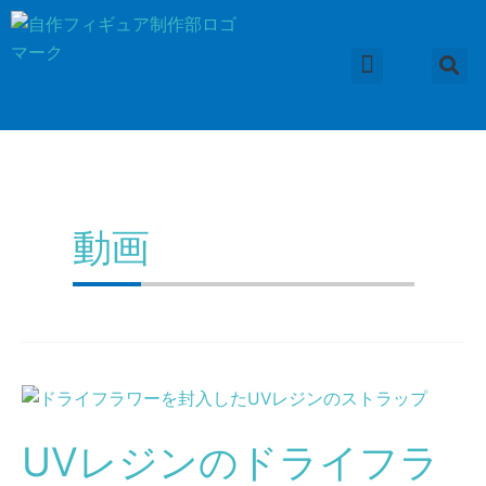
内
容
を
ス
フィギュアの作り方
粘土の種類
便利な道具
小物の作り方
作品集
応用編
コラム
キ
ッ
プ
動画
UV
レ
UVレジンのドライフラ
ジ
ン