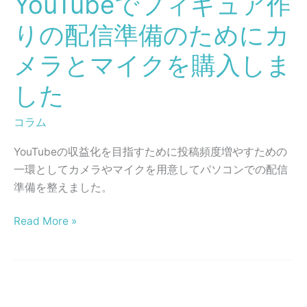
YouTubeでフィギュア作
土
ィ
で
りの配信準備のためにカ
ギ
作
ュ
メラとマイクを購入しま
っ
ア
て
した
作
み
り
た！
コラム
の
◆
配
原
YouTubeの収益化を目指すために投稿頻度増やすための
信
型
一環としてカメラやマイクを用意してパソコンでの配信
準
完
準備を整えました。
備
成
の
◆
Read More »
た
め
に
カ
【SPY×FAMILY】
メ