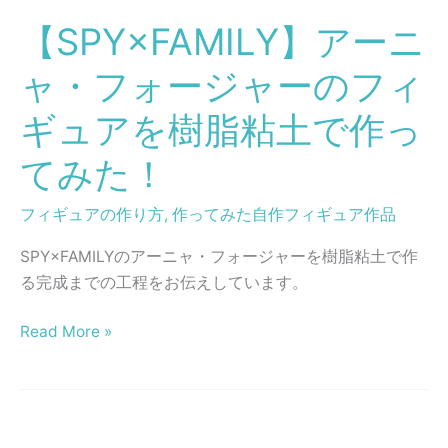
ア
ラ
【SPY×FAMILY】アーニ
ー
と
ニ
マ
ャ・フォージャーのフィ
ャ・
イ
フ
ギュアを樹脂粘土で作っ
ク
ォ
を
てみた！
ー
購
ジ
入
フィギュアの作り方
,
作ってみた自作フィギュア作品
ャ
し
ー
ま
SPY×FAMILYのアーニャ・フォージャーを樹脂粘土で作
の
し
る完成までの工程をお伝えしています。
フ
た
ィ
Read More »
ギ
ュ
ア
を
【呪