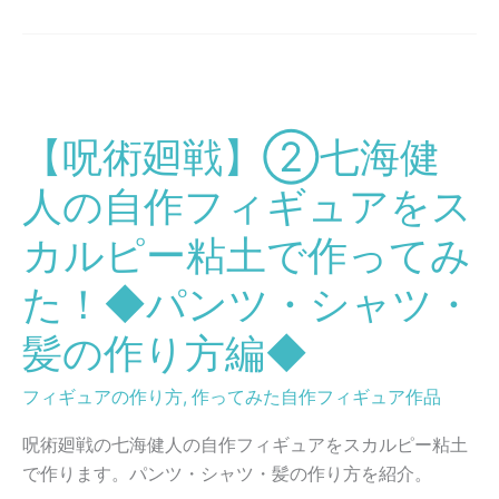
成
を
編
ス
◆
カ
【呪
ル
術
ピ
【呪術廻戦】②七海健
廻
ー
戦】
人の自作フィギュアをス
粘
②
土
七
カルピー粘土で作ってみ
で
海
作
た！◆パンツ・シャツ・
健
っ
人
髪の作り方編◆
て
の
み
自
フィギュアの作り方
,
作ってみた自作フィギュア作品
た！
作
◆
フ
呪術廻戦の七海健人の自作フィギュアをスカルピー粘土
粘
ィ
で作ります。パンツ・シャツ・髪の作り方を紹介。
土
ギ