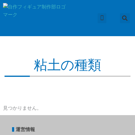
内
容
を
ス
フィギュアの作り方
粘土の種類
便利な道具
小物の作り方
作品集
応用編
コラム
キ
ッ
プ
粘土の種類
見つかりません。
運営情報