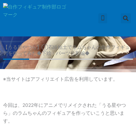
内
容
を
ス
フィギュアの作り方
粘土の種類
便利な道具
小物の作り方
作品集
応用編
コラム
キ
ッ
【うる星やつら】①石紛粘土でラムちゃんの自作フィギュ
プ
アを作ってみた◆下絵・パーツ分割編◆
※当サイトはアフィリエイト広告を利用しています。
今回は、2022年にアニメでリメイクされた「うる星やつ
ら」のラムちゃんのフィギュアを作っていこうと思いま
す。