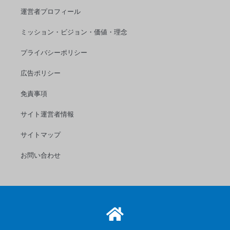
す
運営者プロフィール
る
ミッション・ビジョン・価値・理念
や
す
プライバシーポリシー
り
広告ポリシー
お
す
免責事項
す
サイト運営者情報
め
４
サイトマップ
種！
特
お問い合わせ
徴
や
使
い
方