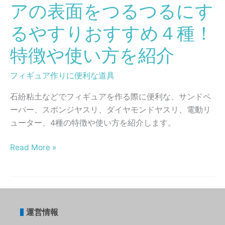
アの表面をつるつるにす
な
ど
るやすりおすすめ４種！
の
特徴や使い方を紹介
フ
ィ
フィギュア作りに便利な道具
ギ
ュ
石紛粘土などでフィギュアを作る際に便利な、サンドペ
ア
ーパー、スポンジヤスリ、ダイヤモンドヤスリ、電動リ
の
ューター、4種の特徴や使い方を紹介します。
表
面
Read More »
を
つ
る
つ
る
運営情報
に