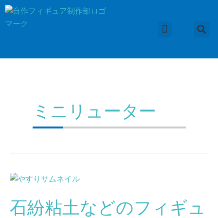
内
容
を
ス
フィギュアの作り方
粘土の種類
便利な道具
小物の作り方
作品集
応用編
コラム
キ
ッ
プ
ミニリューター
石
紛
石紛粘土などのフィギュ
粘
土